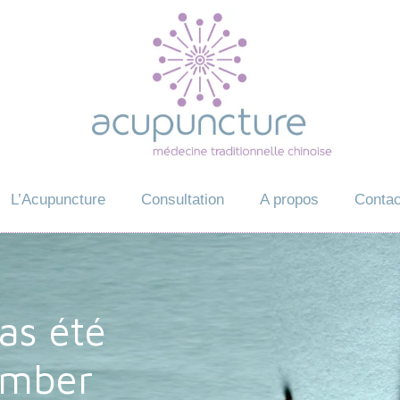
L’Acupuncture
Consultation
A propos
Contac
as été
omber