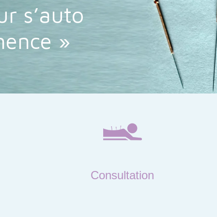
r s’auto
nence »
Consultation