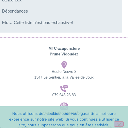
Dépendances​
Etc… Cette liste n’est pas exhaustive!
MTC-acupuncture
​Prune Vidoudez
Route Neuve 2
​1347 Le Sentier, à la Vallée de Joux
079 643 28 83
contact@mtc-acupuncture.ch
Nous utilisons des cookies pour vous garantir la meilleure
expérience sur notre site web. Si vous continuez à utiliser ce
site, nous supposerons que vous en êtes satisfait.
IK-Web
Crédits – Mentions
Maintenance par
–